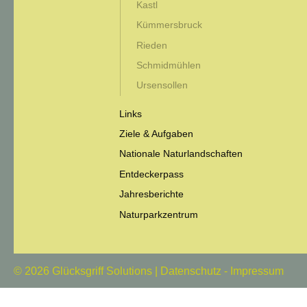
Kastl
Kümmersbruck
Rieden
Schmidmühlen
Ursensollen
Links
Ziele & Aufgaben
Nationale Naturlandschaften
Entdeckerpass
Jahresberichte
Naturparkzentrum
© 2026
Glücksgriff Solutions
|
Datenschutz
-
Impressum