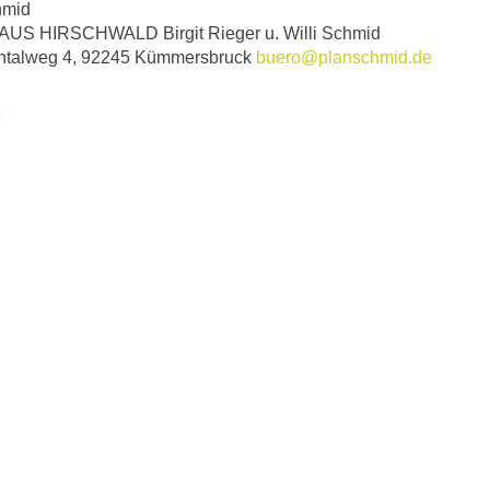
hmid
US HIRSCHWALD Birgit Rieger u. Willi Schmid
ntalweg 4, 92245 Kümmersbruck
buero@planschmid.de
k