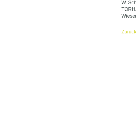
W. Sc
TORHA
Wiese
Zurüc