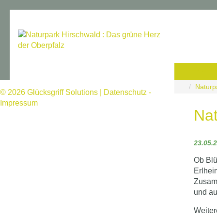
Navigati
Naturp
© 2026
Glücksgriff Solutions
|
Datenschutz
-
Impressum
Nat
23.05.
Ob Blü
Erlhei
Zusamm
und au
Weitere