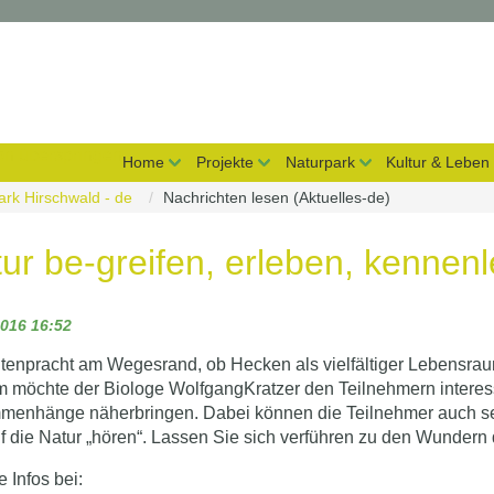
on überspringen
Home
Projekte
Naturpark
Kultur & Leben
ark Hirschwald - de
Nachrichten lesen (Aktuelles-de)
ur be-greifen, erleben, kennen
2016 16:52
tenpracht am Wegesrand, ob Hecken als vielfältiger Lebensraum
m möchte der Biologe WolfgangKratzer den Teilnehmern inter
enhänge näherbringen. Dabei können die Teilnehmer auch selb
f die Natur „hören“. Lassen Sie sich verführen zu den Wundern 
 Infos bei: