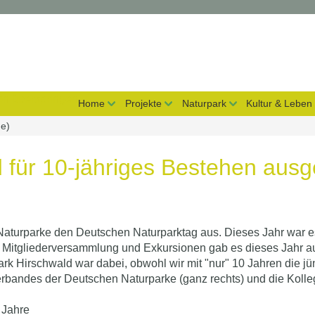
on überspringen
Home
Projekte
Naturpark
Kultur & Leben
de)
 für 10-jähriges Bestehen ausg
en Naturparke den Deutschen Naturparktag aus. Dieses Jahr war 
, Mitgliederversammlung und Exkursionen gab es dieses Jahr au
k Hirschwald war dabei, obwohl wir mit "nur" 10 Jahren die jün
 Verbandes der Deutschen Naturparke (ganz rechts) und die Ko
 Jahre