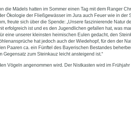
nn die Mädels hatten im Sommer einen Tag mit dem Ranger Chri
 Ökologie der Fließgewässer im Jura auch Feuer wie in der S
hm, freute sich über die Spende: „Unsere faszinierende Natur 
t erfolgreich ist und es den Jugendlichen gefallen hat, was 
ng für eine unserer kleinsten heimischen Eulen gedacht, den St
öhlenansprüche hat jedoch auch der Wiedehopf, für den der Na
den Paaren ca. ein Fünftel des Bayerischen Bestandes beherber
 Gegensatz zum Steinkauz leicht ansteigend ist.“
en Vögeln angenommen wird. Der Nistkasten wird im Frühjahr 2023