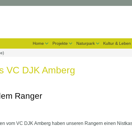
on überspringen
Home
Projekte
Naturpark
Kultur & Leben
de)
es VC DJK Amberg
 dem Ranger
innen vom VC DJK Amberg haben unseren Rangern einen Nistkas