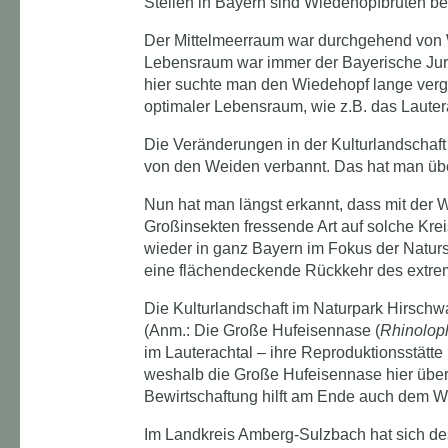
Stellen in Bayern sind Wiedehopfbruten be
Der Mittelmeerraum war durchgehend von W
Lebensraum war immer der Bayerische Jura
hier suchte man den Wiedehopf lange verge
optimaler Lebensraum, wie z.B. das Lauter
Die Veränderungen in der Kulturlandschaft
von den Weiden verbannt. Das hat man über
Nun hat man längst erkannt, dass mit der W
Großinsekten fressende Art auf solche Kre
wieder in ganz Bayern im Fokus der Naturs
eine flächendeckende Rückkehr des extre
Die Kulturlandschaft im Naturpark Hirsch
(Anm.: Die Große Hufeisennase (
Rhinolop
im Lauterachtal – ihre Reproduktionsstät
weshalb die Große Hufeisennase hier über
Bewirtschaftung hilft am Ende auch dem W
Im Landkreis Amberg-Sulzbach hat sich de