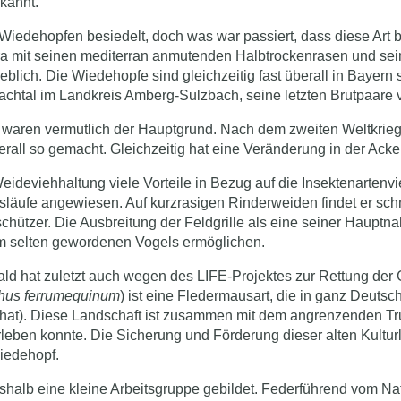
kannt.
iedehopfen besiedelt, doch was war passiert, dass diese Art 
 mit seinen mediterran anmutenden Halbtrockenrasen und seiner
blich. Die Wiedehopfe sind gleichzeitig fast überall in Bayern
achtal im Landkreis Amberg-Sulzbach, seine letzten Brutpaare v
 waren vermutlich der Hauptgrund. Nach dem zweiten Weltkrieg 
all so gemacht. Gleichzeitig hat eine Veränderung in der Acke
eideviehhaltung viele Vorteile in Bezug auf die Insektenartenvie
isläufe angewiesen. Auf kurzrasigen Rinderweiden findet er sc
chützer. Die Ausbreitung der Feldgrille als eine seiner Haup
m selten gewordenen Vogels ermöglichen.
wald hat zuletzt auch wegen des LIFE-Projektes zur Rettung 
hus ferrumequinum
) ist eine Fledermausart, die in ganz Deuts
te hat). Diese Landschaft ist zusammen mit dem angrenzenden 
leben konnte. Die Sicherung und Förderung dieser alten Kultur
iedehopf.
shalb eine kleine Arbeitsgruppe gebildet. Federführend vom N