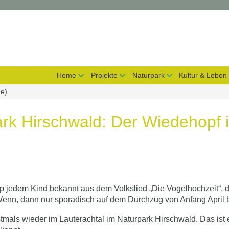
on überspringen
Home
Projekte
Naturpark
Kultur & Leben
de)
rk Hirschwald: Der Wiedehopf i
nzip jedem Kind bekannt aus dem Volkslied „Die Vogelhochzeit“
 Wenn, dann nur sporadisch auf dem Durchzug von Anfang April 
rstmals wieder im Lauterachtal im Naturpark Hirschwald. Das ist