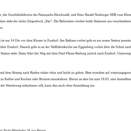
ger, der Geschäftsführerin des Naturparks Hirschwald, und Pater Harald Neuberger SDB vom Klos
tion steht der stolze Ziegenbock „Pan“. Die Referenten werden beide Stationen aus verschied
en.
 ist um 14 Uhr vor dem Kloster in Ensdorf. Am Rathaus vorbei geht es zur ersten Station jensei
ber Ensdorf. Danach geht es an der Wallfahrtskirche am Eggenberg vorbei über die Schön nach
Station steht. Dann führt der Weg auf dem Fünf-Flüsse-Radweg zurück nach Ensdorf. Unterwegs
nd dem Abstieg nach Rieden relativ eben und leicht zu gehen. Bitte trotzdem auf witterungsger
zu Kaffee und Kuchen oder Brotzeit einzukehren. Hierzu ist aber bis zum 19.03. eine Anmeldung 
der Wanderung teilnehmen will, kann dies auch ohne Anmeldung tun.
für Nicht-Mitglieder 2€ pro Person.