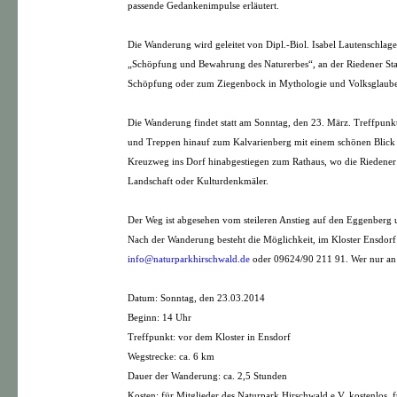
passende Gedankenimpulse erläutert.
Die Wanderung wird geleitet von Dipl.-Biol. Isabel Lautenschla
„Schöpfung und Bewahrung des Naturerbes“, an der Riedener Sta
Schöpfung oder zum Ziegenbock in Mythologie und Volksglaub
Die Wanderung findet statt am Sonntag, den 23. März. Treffpunkt
und Treppen hinauf zum Kalvarienberg mit einem schönen Blick ü
Kreuzweg ins Dorf hinabgestiegen zum Rathaus, wo die Riedener 
Landschaft oder Kulturdenkmäler.
Der Weg ist abgesehen vom steileren Anstieg auf den Eggenberg u
Nach der Wanderung besteht die Möglichkeit, im Kloster Ensdorf 
info@naturparkhirschwald.de
oder 09624/90 211 91. Wer nur an 
Datum: Sonntag, den 23.03.2014
Beginn: 14 Uhr
Treffpunkt: vor dem Kloster in Ensdorf
Wegstrecke: ca. 6 km
Dauer der Wanderung: ca. 2,5 Stunden
Kosten: für Mitglieder des Naturpark Hirschwald e.V. kostenlos, 