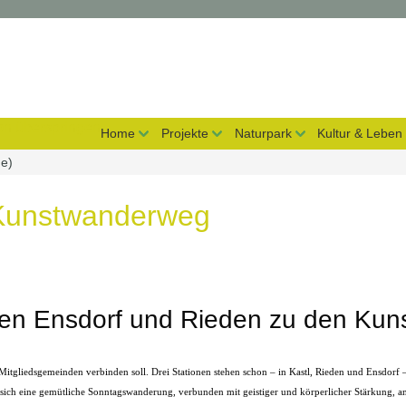
on überspringen
Home
Projekte
Naturpark
Kultur & Leben
de)
Kunstwanderweg
n Ensdorf und Rieden zu den Kuns
tgliedsgemeinden verbinden soll. Drei Stationen stehen schon – in Kastl, Rieden und Ensdorf – di
s sich eine gemütliche Sonntagswanderung, verbunden mit geistiger und körperlicher Stärkung, a