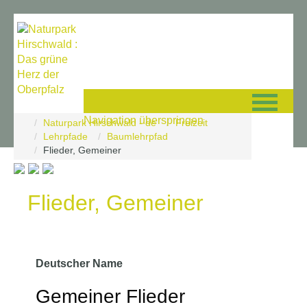
Navigation überspringen
Naturpark Hirschwald - de
Freizeit
©
Lehrpfade
Baumlehrpfad
2026
Flieder, Gemeiner
Glücksgriff
Solutions
|
Flieder, Gemeiner
Datenschutz
-
Impressum
Deutscher Name
Gemeiner Flieder